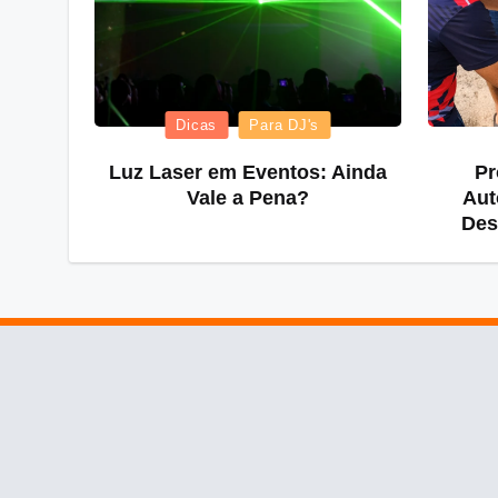
Posted
Dicas
Para DJ's
in
Luz Laser em Eventos: Ainda
Pr
Vale a Pena?
Aut
Des