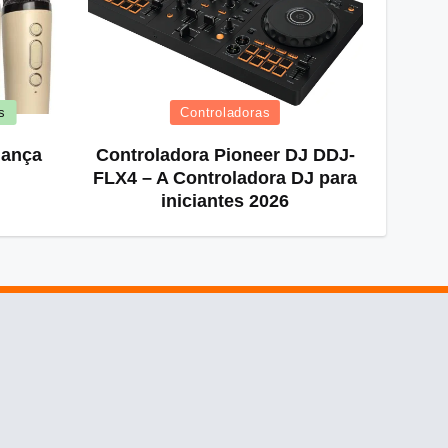
Posted
s
Controladoras
in
iança
Controladora Pioneer DJ DDJ-
FLX4 – A Controladora DJ para
iniciantes 2026