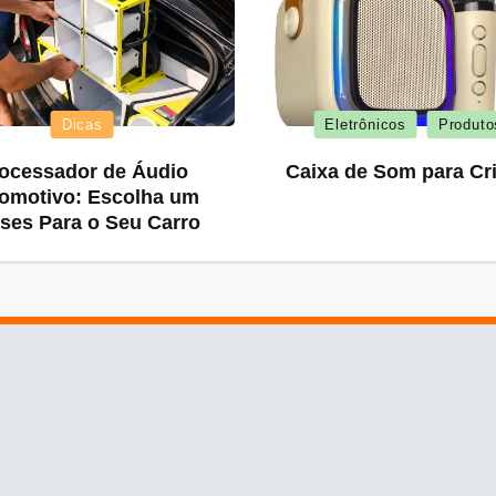
Posted
Posted
Dicas
Eletrônicos
Produto
in
in
ocessador de Áudio
Caixa de Som para Cr
omotivo: Escolha um
ses Para o Seu Carro