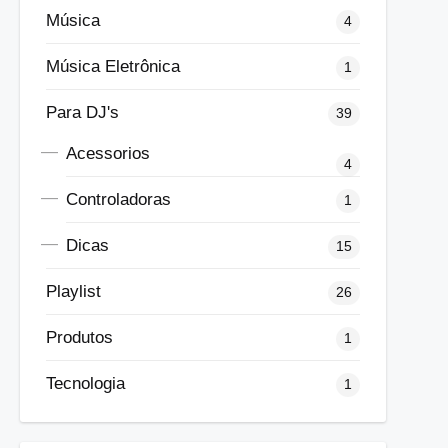
Música
4
Música Eletrônica
1
Para DJ's
39
Acessorios
4
Controladoras
1
Dicas
15
Playlist
26
Produtos
1
Tecnologia
1