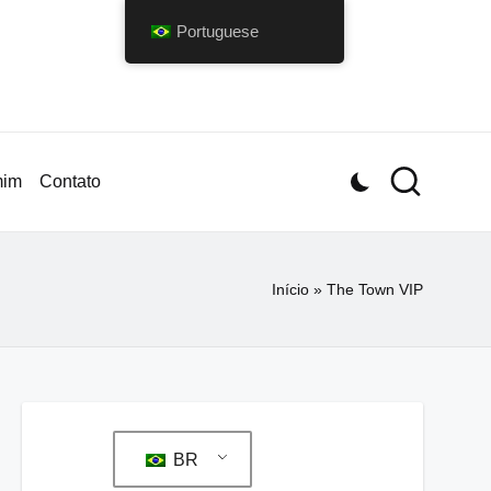
Portuguese
mim
Contato
Início
»
The Town VIP
BR