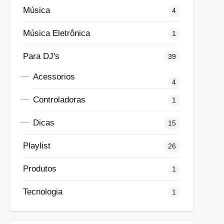
Música
4
Música Eletrônica
1
Para DJ's
39
Acessorios
4
Controladoras
1
Dicas
15
Playlist
26
Produtos
1
Tecnologia
1