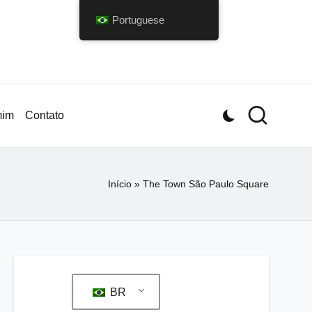
Portuguese
mim
Contato
Início
»
The Town São Paulo Square
BR