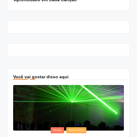
Você vai gostar disso aqui
Posted
Dicas
Para DJ's