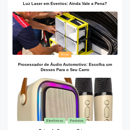
in
Luz Laser em Eventos: Ainda Vale a Pena?
Posted
Dicas
in
Processador de Áudio Automotivo: Escolha um
Desses Para o Seu Carro
Posted
Eletrônicos
Produtos
in