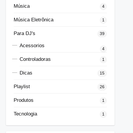
Música
4
Música Eletrônica
1
Para DJ's
39
Acessorios
4
Controladoras
1
Dicas
15
Playlist
26
Produtos
1
Tecnologia
1