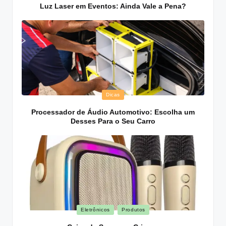
in
Luz Laser em Eventos: Ainda Vale a Pena?
Posted
Dicas
in
Processador de Áudio Automotivo: Escolha um
Desses Para o Seu Carro
Posted
Eletrônicos
Produtos
in