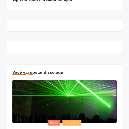
Você vai gostar disso aqui
Posted
Dicas
Para DJ's