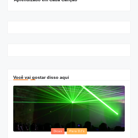
Você vai gostar disso aqui
Posted
Dicas
Para DJ's