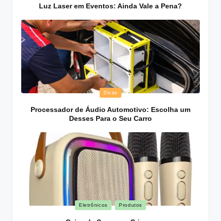
in
Luz Laser em Eventos: Ainda Vale a Pena?
Posted
Dicas
in
Processador de Áudio Automotivo: Escolha um
Desses Para o Seu Carro
Posted
Eletrônicos
Produtos
in