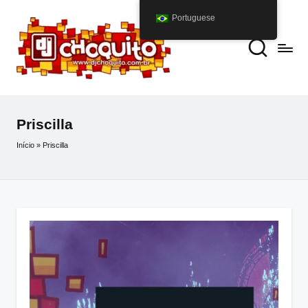
Portuguese
Priscilla
Início
»
Priscilla