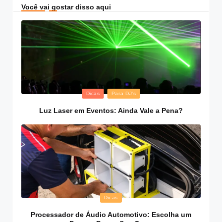
Você vai gostar disso aqui
Posted
Dicas
Para DJ's
in
Luz Laser em Eventos: Ainda Vale a Pena?
Posted
Dicas
in
Processador de Áudio Automotivo: Escolha um