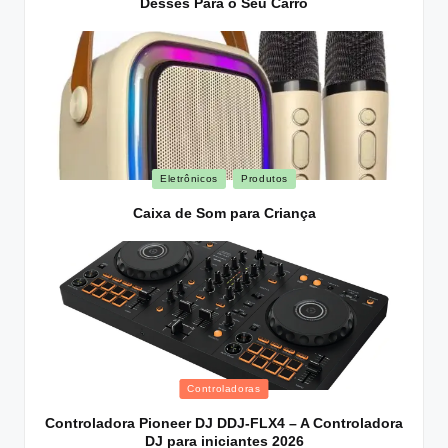
Desses Para o Seu Carro
Posted
Eletrônicos
Produtos
in
Caixa de Som para Criança
Posted
Controladoras
in
Controladora Pioneer DJ DDJ-FLX4 – A Controladora
DJ para iniciantes 2026