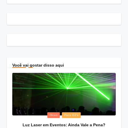
Você vai gostar disso aqui
Posted
Dicas
Para DJ's
in
Luz Laser em Eventos: Ainda Vale a Pena?