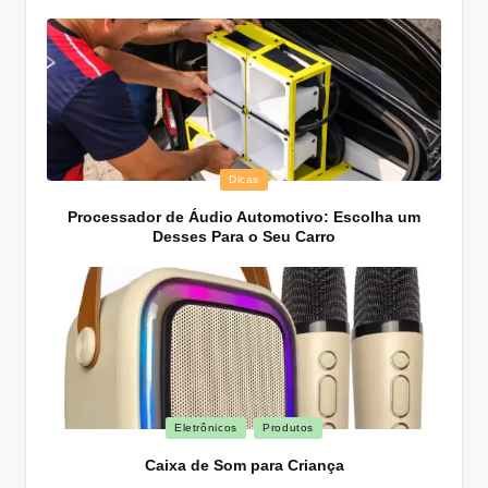
Posted
Dicas
in
Processador de Áudio Automotivo: Escolha um
Desses Para o Seu Carro
Posted
Eletrônicos
Produtos
in
Caixa de Som para Criança