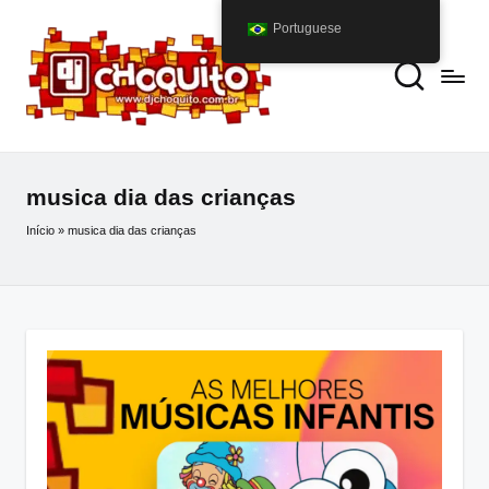
Portuguese
musica dia das crianças
Início
»
musica dia das crianças