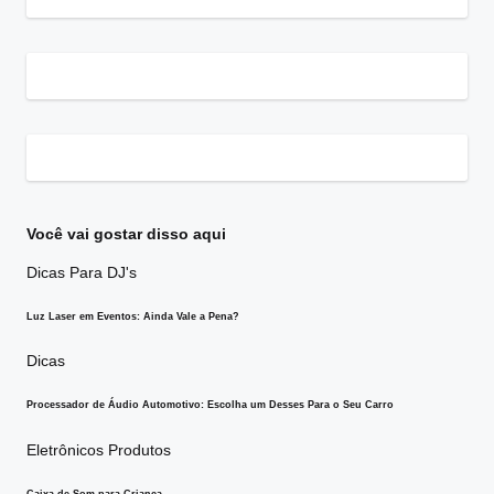
Você vai gostar disso aqui
Posted
Dicas
Para DJ's
in
Luz Laser em Eventos: Ainda Vale a Pena?
Posted
Dicas
in
Processador de Áudio Automotivo: Escolha um Desses Para o Seu Carro
Posted
Eletrônicos
Produtos
in
Caixa de Som para Criança