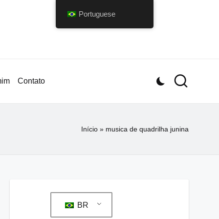
Portuguese
mim
Contato
Início
»
musica de quadrilha junina
BR