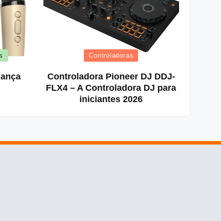
Posted
s
Controladoras
in
iança
Controladora Pioneer DJ DDJ-
FLX4 – A Controladora DJ para
iniciantes 2026