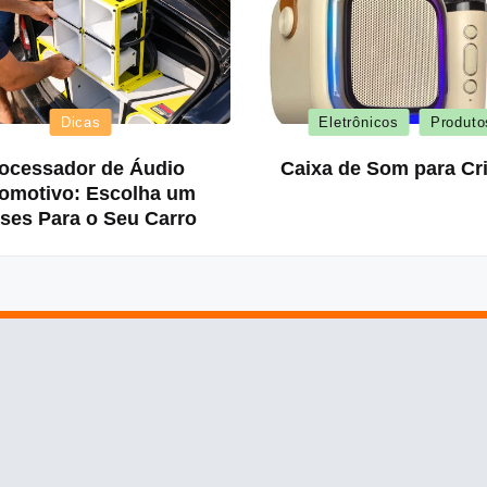
Posted
Posted
Dicas
Eletrônicos
Produto
in
in
ocessador de Áudio
Caixa de Som para Cr
omotivo: Escolha um
ses Para o Seu Carro