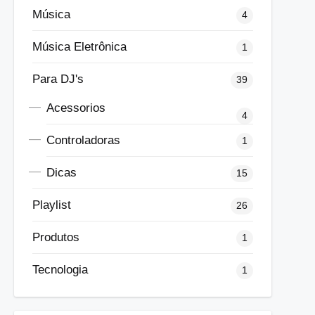
Música
4
Música Eletrônica
1
Para DJ's
39
Acessorios
4
Controladoras
1
Dicas
15
Playlist
26
Produtos
1
Tecnologia
1