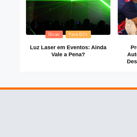
Posted
Dicas
Para DJ's
in
Luz Laser em Eventos: Ainda
Pr
Vale a Pena?
Aut
Des