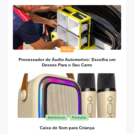
Posted
Dicas
in
Processador de Áudio Automotivo: Escolha um
Desses Para o Seu Carro
Posted
Eletrônicos
Produtos
in
Caixa de Som para Criança