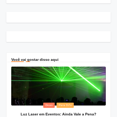
Você vai gostar disso aqui
Posted
Dicas
Para DJ's
in
Luz Laser em Eventos: Ainda Vale a Pena?