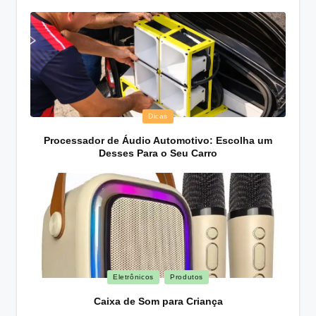
Posted
Dicas
in
Processador de Áudio Automotivo: Escolha um
Desses Para o Seu Carro
Posted
Eletrônicos
Produtos
in
Caixa de Som para Criança