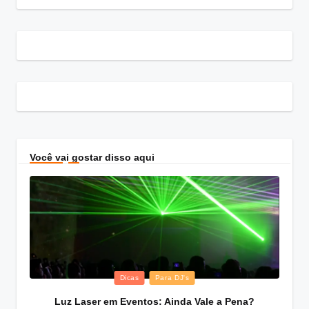
Você vai gostar disso aqui
Posted
Dicas
Para DJ's
in
Luz Laser em Eventos: Ainda Vale a Pena?