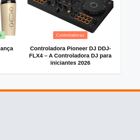
Posted
s
Controladoras
in
iança
Controladora Pioneer DJ DDJ-
FLX4 – A Controladora DJ para
iniciantes 2026