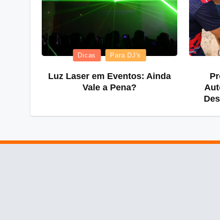
Posted
Dicas
Para DJ's
in
Luz Laser em Eventos: Ainda
Pr
Vale a Pena?
Aut
Des