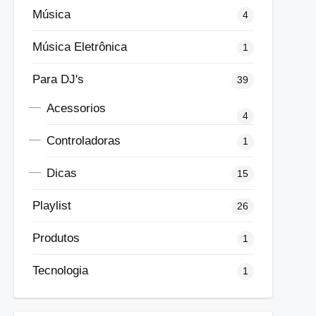
Música
4
Música Eletrônica
1
Para DJ's
39
Acessorios
4
Controladoras
1
Dicas
15
Playlist
26
Produtos
1
Tecnologia
1