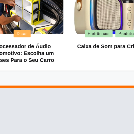
Posted
Posted
Dicas
Eletrônicos
Produto
in
in
ocessador de Áudio
Caixa de Som para Cr
omotivo: Escolha um
ses Para o Seu Carro