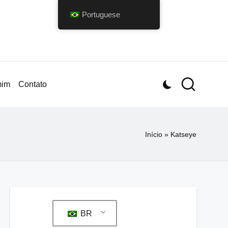
Portuguese
mim
Contato
Início
»
Katseye
BR