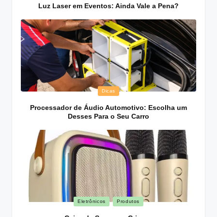
in
Luz Laser em Eventos: Ainda Vale a Pena?
Posted
Dicas
in
Processador de Áudio Automotivo: Escolha um
Desses Para o Seu Carro
Posted
Eletrônicos
Produtos
in