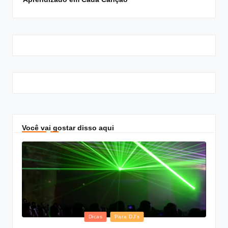
Você vai gostar disso aqui
Posted
Dicas
Para DJ's