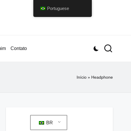
Portuguese
mim
Contato
Início
»
Headphone
BR