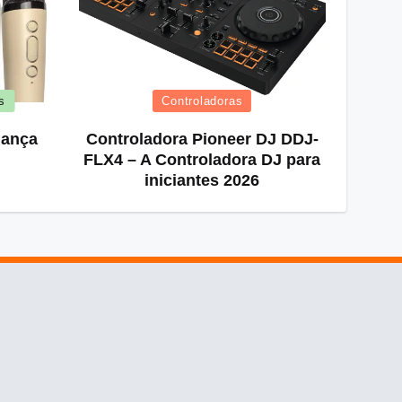
Posted
s
Controladoras
in
iança
Controladora Pioneer DJ DDJ-
FLX4 – A Controladora DJ para
iniciantes 2026