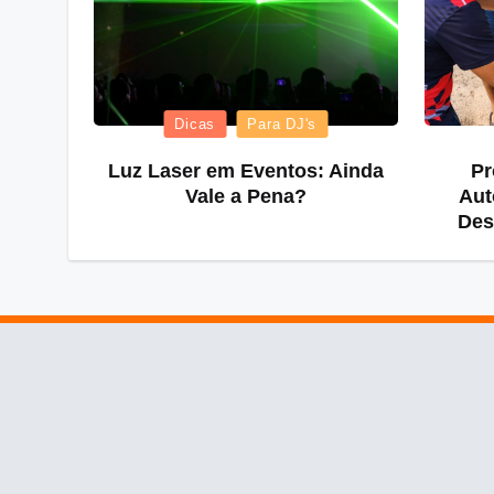
Posted
Dicas
Para DJ's
in
Luz Laser em Eventos: Ainda
Pr
Vale a Pena?
Aut
Des