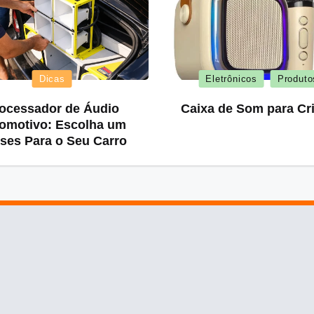
Posted
Posted
Dicas
Eletrônicos
Produto
in
in
ocessador de Áudio
Caixa de Som para Cr
omotivo: Escolha um
ses Para o Seu Carro