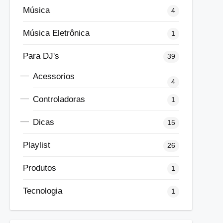
Música
4
Música Eletrônica
1
Para DJ's
39
Acessorios
4
Controladoras
1
Dicas
15
Playlist
26
Produtos
1
Tecnologia
1