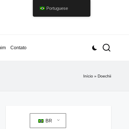
Portuguese
mim
Contato
Início
»
Doechii
BR