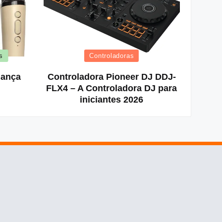
Posted
s
Controladoras
in
iança
Controladora Pioneer DJ DDJ-
FLX4 – A Controladora DJ para
iniciantes 2026