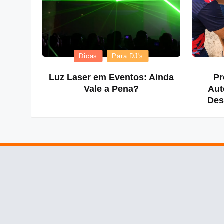
Posted
Dicas
Para DJ's
in
Luz Laser em Eventos: Ainda
Pr
Vale a Pena?
Aut
Des