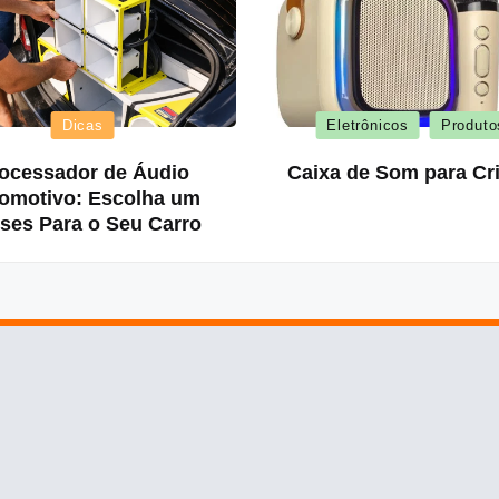
Posted
Posted
Dicas
Eletrônicos
Produto
in
in
ocessador de Áudio
Caixa de Som para Cr
omotivo: Escolha um
ses Para o Seu Carro