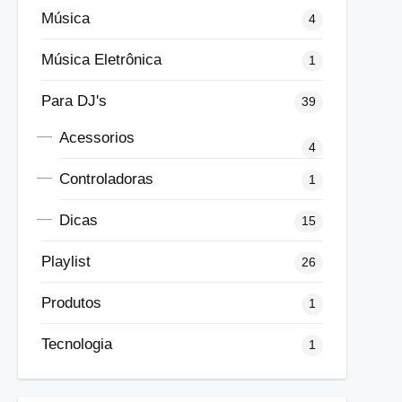
Música
4
Música Eletrônica
1
Para DJ's
39
Acessorios
4
Controladoras
1
Dicas
15
Playlist
26
Produtos
1
Tecnologia
1