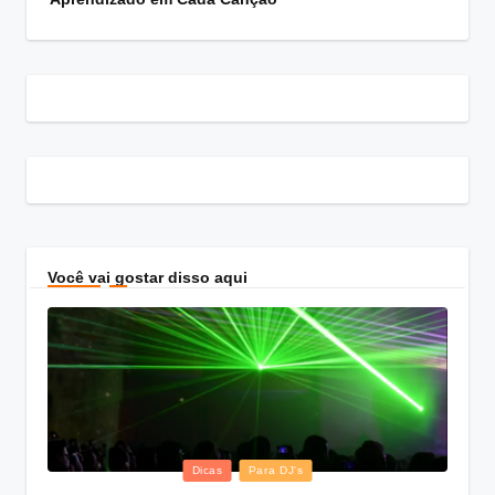
Você vai gostar disso aqui
Posted
Dicas
Para DJ's