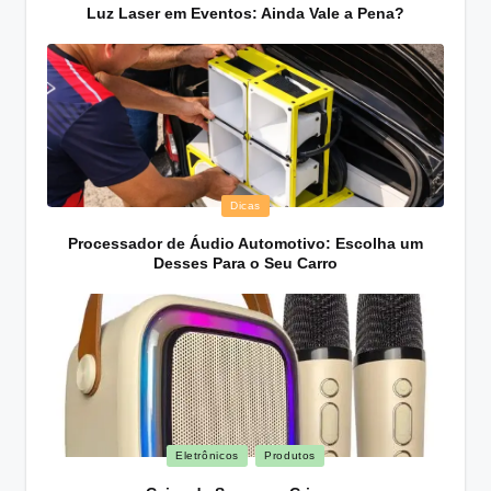
in
Luz Laser em Eventos: Ainda Vale a Pena?
Posted
Dicas
in
Processador de Áudio Automotivo: Escolha um
Desses Para o Seu Carro
Posted
Eletrônicos
Produtos
in