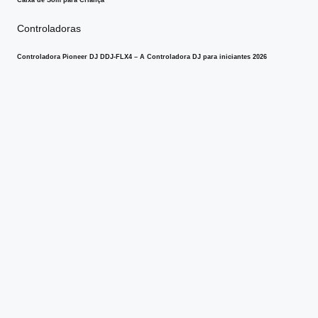
Posted
Controladoras
in
Controladora Pioneer DJ DDJ-FLX4 – A Controladora DJ para iniciantes 2026