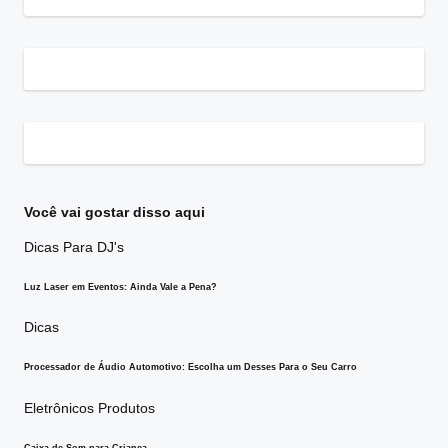
Você vai gostar disso aqui
Posted
Dicas
Para DJ's
in
Luz Laser em Eventos: Ainda Vale a Pena?
Posted
Dicas
in
Processador de Áudio Automotivo: Escolha um Desses Para o Seu Carro
Posted
Eletrônicos
Produtos
in
Caixa de Som para Criança