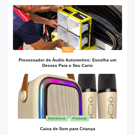
Posted
Tips
in
Processador de Áudio Automotivo: Escolha um
Desses Para o Seu Carro
Posted
Eletrônicos
Produtos
in
Caixa de Som para Criança