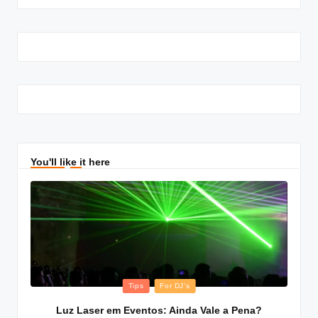
You'll like it here
Posted
Tips
For DJ's
in
Luz Laser em Eventos: Ainda Vale a Pena?