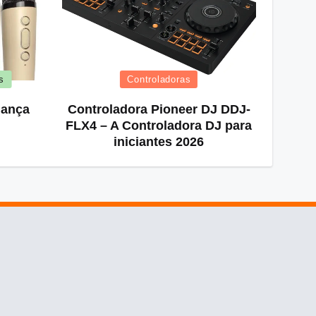
Posted
s
Controladoras
in
iança
Controladora Pioneer DJ DDJ-
FLX4 – A Controladora DJ para
iniciantes 2026