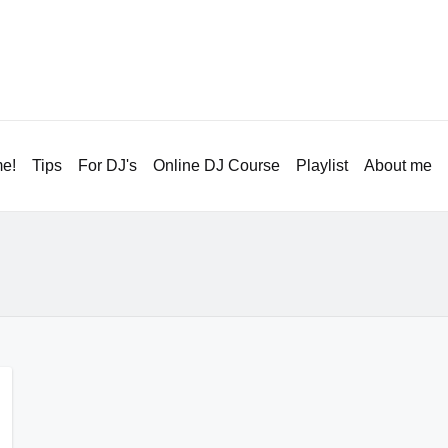
e!
Tips
For DJ's
Online DJ Course
Playlist
About me