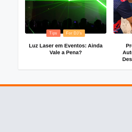
Posted
Tips
For DJ's
in
Luz Laser em Eventos: Ainda
Pr
Vale a Pena?
Aut
Des