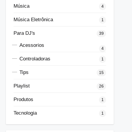
Música
4
Música Eletrônica
1
Para DJ's
39
Acessorios
4
Controladoras
1
Tips
15
Playlist
26
Produtos
1
Tecnologia
1