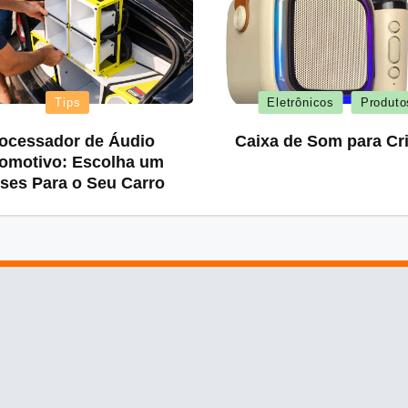
Posted
Posted
Tips
Eletrônicos
Produto
in
in
ocessador de Áudio
Caixa de Som para Cr
omotivo: Escolha um
ses Para o Seu Carro