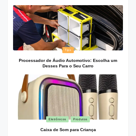
Posted
Tips
in
Processador de Áudio Automotivo: Escolha um
Desses Para o Seu Carro
Posted
Eletrônicos
Produtos
in
Caixa de Som para Criança