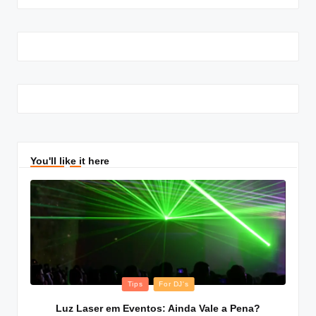
You'll like it here
Posted
Tips
For DJ's
in
Luz Laser em Eventos: Ainda Vale a Pena?