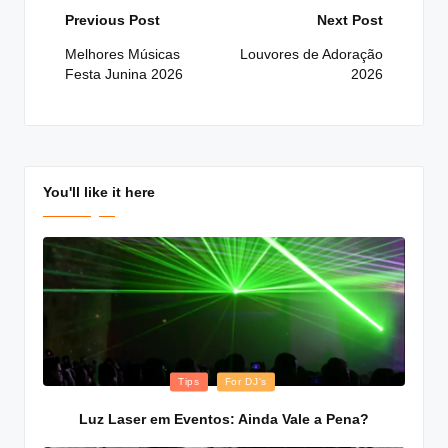
Post
Previous Post
Next Post
navigation
Melhores Músicas
Louvores de Adoração
Festa Junina 2026
2026
You'll like it here
Posted
Tips
For DJ's
in
Luz Laser em Eventos: Ainda Vale a Pena?