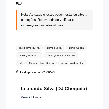
EUA
Nota: As datas e locais podem estar sujeitos a
alterações. Recomenda-se verificar as
informações nos sites oficiais
Tags:
david david guetta
David guerra
David Guetta
david guetta 2025
david guetta as melhores
DJ
Musicas David Guetta
songs david guetta
Last updated on 03/06/2025
Leonardo Silva (DJ Choquito)
View All Posts