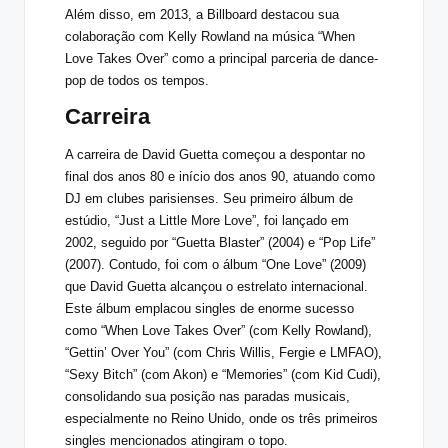
Além disso, em 2013, a Billboard destacou sua
colaboração com Kelly Rowland na música “When
Love Takes Over” como a principal parceria de dance-
pop de todos os tempos.
Carreira
A carreira de David Guetta começou a despontar no
final dos anos 80 e início dos anos 90, atuando como
DJ em clubes parisienses. Seu primeiro álbum de
estúdio, “Just a Little More Love”, foi lançado em
2002, seguido por “Guetta Blaster” (2004) e “Pop Life”
(2007). Contudo, foi com o álbum “One Love” (2009)
que David Guetta alcançou o estrelato internacional.
Este álbum emplacou singles de enorme sucesso
como “When Love Takes Over” (com Kelly Rowland),
“Gettin’ Over You” (com Chris Willis, Fergie e LMFAO),
“Sexy Bitch” (com Akon) e “Memories” (com Kid Cudi),
consolidando sua posição nas paradas musicais,
especialmente no Reino Unido, onde os três primeiros
singles mencionados atingiram o topo.