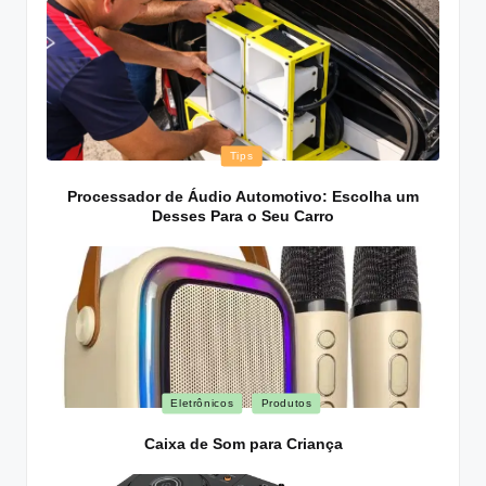
Posted
Tips
in
Processador de Áudio Automotivo: Escolha um
Desses Para o Seu Carro
Posted
Eletrônicos
Produtos
in
Caixa de Som para Criança