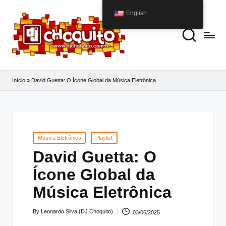
English
Início
»
David Guetta: O Ícone Global da Música Eletrônica
Posted
Música Eletrônica
Playlist
in
David Guetta: O
Ícone Global da
Música Eletrônica
By
Leonardo Silva (DJ Choquito)
03/06/2025
Posted
by