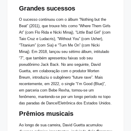
Grandes sucessos
O sucesso continuou com o álbum “Nothing but the
Beat” (2011), que trouxe hits como “Where Them Girls
At” (com Flo Rida e Nicki Minaj), “Little Bad Girl” (com
Taio Cruz e Ludacris), “Without You” (com Usher),
“Titanium” (com Sia) e “Turn Me On” (com Nicki
Minaj). Em 2018, lançou seu sétimo álbum, intitulado
“7”, que também apresentou faixas sob seu
pseudônimo Jack Back. No ano seguinte, David
Guetta, em colaboração com o produtor Morten
Breum, introduziu o subgênero “future rave”. Mais
recentemente, em 2022, o single “I’m Good (Blue)”,
em parceria com Bebe Rexha, tornou-se um
fenômeno, mantendo-se por um longo período no topo
das paradas de Dance/Eletrônica dos Estados Unidos.
Prêmios musicais
Ao longo de sua carreira, David Guetta acumulou