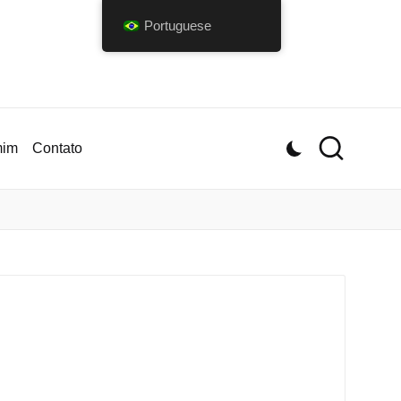
Portuguese
mim
Contato