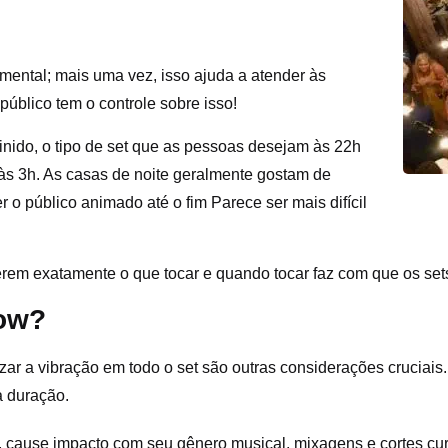
mental; mais uma vez, isso ajuda a atender às
público tem o controle sobre isso!
inido, o tipo de set que as pessoas desejam às 22h
às 3h. As casas de noite geralmente gostam de
 o público animado até o fim Parece ser mais difícil
aberem exatamente o que tocar e quando tocar faz com que os se
how?
zar a vibração em todo o set são outras considerações cruciais
a duração.
cause impacto com seu gênero musical, mixagens e cortes cu