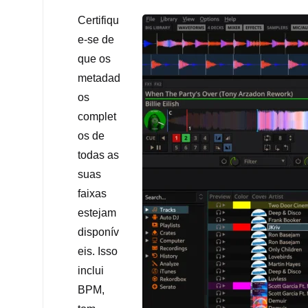
Certifiqu
e-se de
que os
metadad
os
complet
os de
todas as
suas
faixas
estejam
disponív
eis. Isso
inclui
BPM,